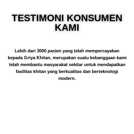
TESTIMONI KONSUMEN
KAMI
Lebih dari 3000 pasien yang telah mempercayakan
kepada Griya Khitan,
merupakan suatu kebanggaan kami
telah membantu masyarakat sekitar
untuk mendapatkan
fasilitas khitan yang berkualitas dan berteknologi
modern.