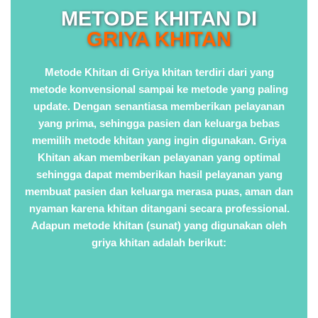
METODE KHITAN DI
GRIYA KHITAN
Metode Khitan di Griya khitan terdiri dari yang
metode konvensional sampai ke metode yang paling
update. Dengan senantiasa memberikan pelayanan
yang prima, sehingga pasien dan keluarga bebas
memilih metode khitan yang ingin digunakan. Griya
Khitan akan memberikan pelayanan yang optimal
sehingga dapat memberikan hasil pelayanan yang
membuat pasien dan keluarga merasa puas, aman dan
nyaman karena khitan ditangani secara professional.
Adapun metode khitan (sunat) yang digunakan oleh
griya khitan adalah berikut: