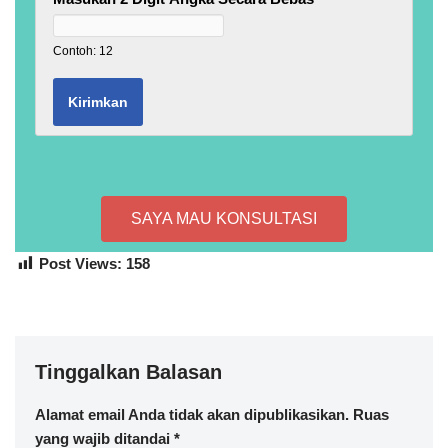
Contoh: 12
SAYA MAU KONSULTASI
Post Views:
158
Tinggalkan Balasan
Alamat email Anda tidak akan dipublikasikan.
Ruas
yang wajib ditandai
*