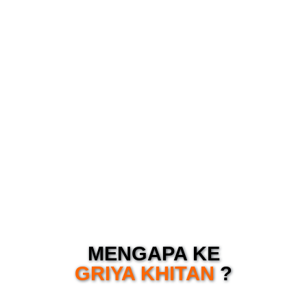
MENGAPA KE
GRIYA KHITAN
?