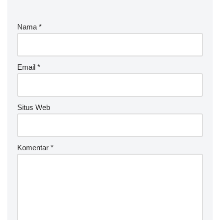
Nama
*
Email
*
Situs Web
Komentar
*