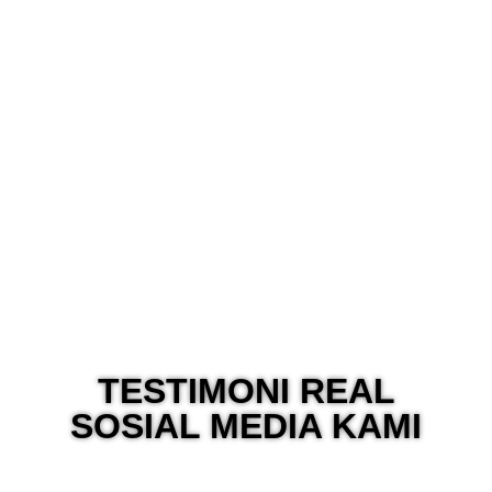
TESTIMONI REAL
SOSIAL MEDIA KAMI