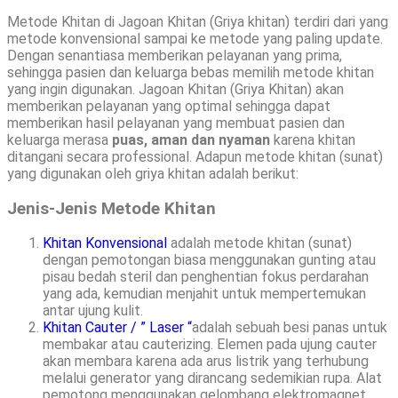
Metode Khitan di Jagoan Khitan (Griya khitan) terdiri dari yang
metode konvensional sampai ke metode yang paling update.
Dengan senantiasa memberikan pelayanan yang prima,
sehingga pasien dan keluarga bebas memilih metode khitan
yang ingin digunakan. Jagoan Khitan (Griya Khitan) akan
memberikan pelayanan yang optimal sehingga dapat
memberikan hasil pelayanan yang membuat pasien dan
keluarga merasa
puas, aman dan nyaman
karena khitan
ditangani secara professional. Adapun metode khitan (sunat)
yang digunakan oleh griya khitan adalah berikut:
Jenis-Jenis Metode Khitan
Khitan Konvensional
adalah metode khitan (sunat)
dengan pemotongan biasa menggunakan gunting atau
pisau bedah steril dan penghentian fokus perdarahan
yang ada, kemudian menjahit untuk mempertemukan
antar ujung kulit.
Khitan Cauter / ” Laser “
adalah sebuah besi panas untuk
membakar atau cauterizing. Elemen pada ujung cauter
akan membara karena ada arus listrik yang terhubung
melalui generator yang dirancang sedemikian rupa. Alat
pemotong menggunakan gelombang elektromagnet