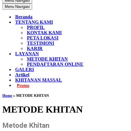
Menu Navigasi
Menu Navigasi
Beranda
TENTANG KAMI
PROFIL
KONTAK KAMI
PETA LOKASI
TESTIMONI
KARIR
LAYANAN
METODE KHITAN
PENDAFTARAN ONLINE
GALERI
Artikel
KHITANAN MASSAL
Promo
Home
»
METODE KHITAN
METODE KHITAN
Metode Khitan