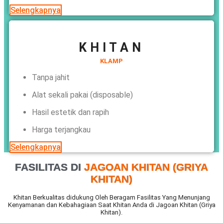
Selengkapnya
KHITAN
KLAMP
Tanpa jahit
Alat sekali pakai (disposable)
Hasil estetik dan rapih
Harga terjangkau
Selengkapnya
FASILITAS DI
JAGOAN KHITAN (GRIYA
KHITAN)
Khitan Berkualitas didukung Oleh Beragam Fasilitas Yang Menunjang
Kenyamanan dan Kebahagiaan Saat Khitan Anda di Jagoan Khitan (Griya
Khitan).