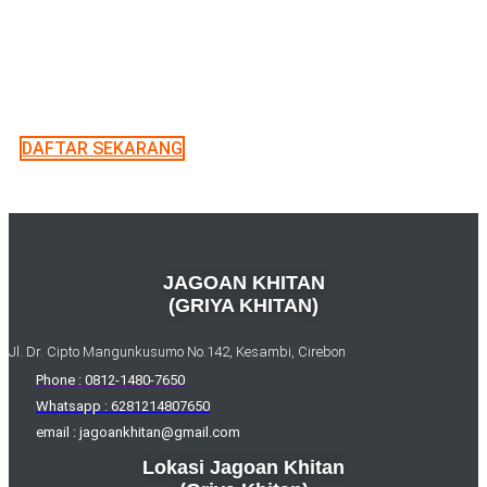
DAFTAR SEKARANG
JAGOAN KHITAN
(GRIYA KHITAN)
Jl. Dr. Cipto Mangunkusumo No.142, Kesambi, Cirebon
Phone : 0812-1480-7650
Whatsapp : 6281214807650
email : jagoankhitan@gmail.com
Lokasi Jagoan Khitan