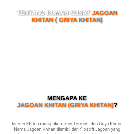
TENTANG RUMAH SUNAT
JAGOAN
KHITAN ( GRIYA KHITAN)
Jagoan Khitan (Griya Khitan) adalah klinik khusus khitan (sunat)
yang berada di wilayah III Cirebon-Jawa Barat meliputi kuningan,
majalengka dan indramayu. Jagoan Khitan (Griya Khitan)
didirikan pada 9 Maret 2014 di Cirebon dengan meresmikan klinik
pertama di daerah Penggung kota Cirebon. Jagoan Khitan (Griya
Khitan) sendiri merupakan klinik khitan (sunat) yang terus
mengalami perkembangan, baik dari segi fasilitas maupun
metode khitan, dengan mengedepankan konsep rumah khitan
(sunat) yang nyaman dan menyenangkan.
Selengkapnya
MENGAPA KE
JAGOAN KHITAN (GRIYA KHITAN)
?
Jagoan Khitan merupakan transformasi dari Griya Khitan.
Nama Jagoan Khitan diambil dari filosofi Jagoan yang