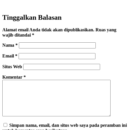
Tinggalkan Balasan
Alamat email Anda tidak akan dipublikasikan.
Ruas yang
wajib ditandai
*
Nama
*
Email
*
Situs Web
Komentar
*
Simpan nama, email, dan situs web saya pada peramban ini