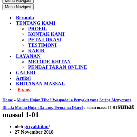
Menu Navigasi
Menu Navigasi
Beranda
TENTANG KAMI
PROFIL
KONTAK KAMI
PETA LOKASI
TESTIMONI
KARIR
LAYANAN
METODE KHITAN
PENDAFTARAN ONLINE
GALERI
Artikel
KHITANAN MASSAL
Promo
Home
»
Musim Hujan Tiba? Waspadai 4 Penyakit yang Sering Menyerang
sunat
Dikala Musim Hujan Datang, Terutama Diare!
»
sunat massal 1-01
massal 1-01
oleh
griyakhitan
27 November 2018