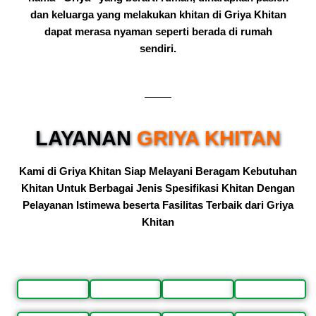
dan keluarga yang melakukan khitan di Griya Khitan
dapat merasa nyaman seperti berada di rumah
sendiri.
LAYANAN
GRIYA KHITAN
Kami di Griya Khitan Siap Melayani Beragam Kebutuhan
Khitan Untuk Berbagai Jenis Spesifikasi Khitan Dengan
Pelayanan Istimewa beserta Fasilitas Terbaik dari Griya
Khitan