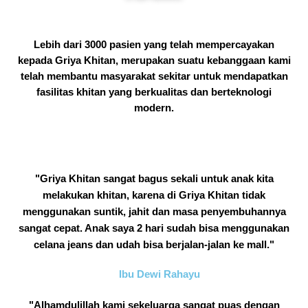
Lebih dari 3000 pasien yang telah mempercayakan
kepada Griya Khitan,
merupakan suatu kebanggaan kami
telah membantu masyarakat sekitar
untuk mendapatkan
fasilitas khitan yang berkualitas dan berteknologi
modern.
"Griya Khitan sangat bagus sekali untuk anak kita
melakukan khitan, karena di Griya Khitan tidak
menggunakan suntik, jahit dan masa penyembuhannya
sangat cepat. Anak saya 2 hari sudah bisa menggunakan
celana jeans dan udah bisa berjalan-jalan ke mall."
Ibu Dewi Rahayu
"Alhamdulillah kami sekeluarga sangat puas dengan