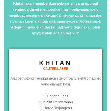
Khitan akan memberikan pelayanan yang optimal
sehingga dapat memberikan hasil pelayanan yang
membuat pasien dan keluarga merasa puas, aman dan
nyaman karena khitan ditangani secara professional.
Adapun metode khitan (sunat) yang digunakan oleh
griya khitan adalah berikut:
KHITAN
CAUTER/LASER
Alat pemotong menggunakan gelombang elektromagnet
yang diamplifikasi
1. Dengan Jahit
2. Minim Pendarahan
3. Harga Terjangkau