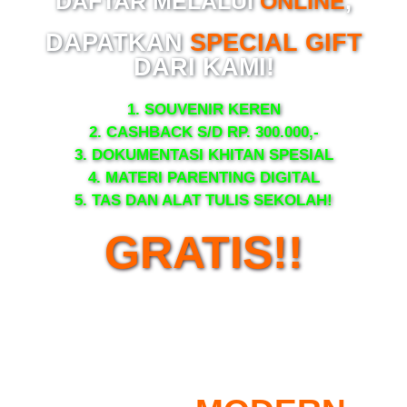
DAFTAR MELALUI
ONLINE
,
DAPATKAN
SPECIAL GIFT
DARI KAMI!
1. SOUVENIR KEREN
2. CASHBACK S/D RP. 300.000,-
3. DOKUMENTASI KHITAN SPESIAL
4. MATERI PARENTING DIGITAL
5. TAS DAN ALAT TULIS SEKOLAH!
GRATIS!!