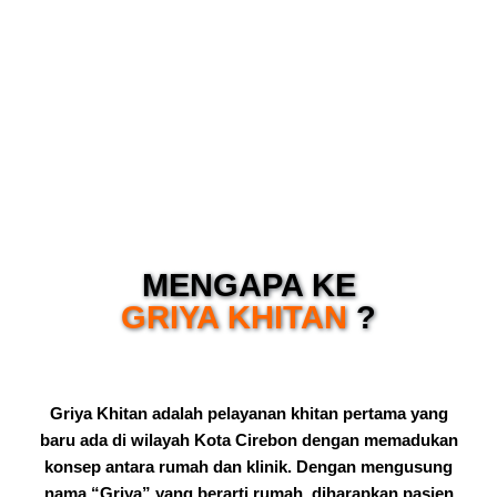
MENGAPA KE
GRIYA KHITAN
?
Griya Khitan adalah pelayanan khitan pertama yang
baru ada di wilayah Kota Cirebon dengan memadukan
konsep antara rumah dan klinik. Dengan mengusung
nama “Griya” yang berarti rumah, diharapkan pasien