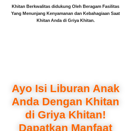
Khitan Berkwalitas didukung Oleh Beragam Fasilitas
Yang Menunjang Kenyamanan dan Kebahagiaan Saat
Khitan Anda di Griya Khitan.
Ayo Isi Liburan Anak
Anda Dengan Khitan
di Griya Khitan!
Dapatkan Manfaat