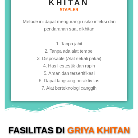
KHITAN
STAPLER
Metode ini dapat mengurangi risiko infeksi dan
pendarahan saat dikhitan
1. Tanpa jahit
2. Tanpa ada alat tempel
3. Disposable (Alat sekali pakai)
4. Hasil estestik dan rapih
5. Aman dan tersertifikasi
6. Dapat langsung beraktivitas
7. Alat berteknologi canggih
FASILITAS DI
GRIYA KHITAN