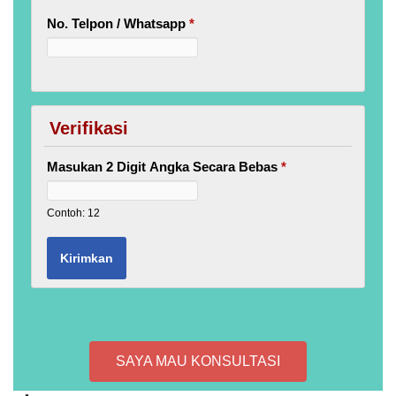
No. Telpon / Whatsapp
*
Verifikasi
Masukan 2 Digit Angka Secara Bebas
*
Contoh: 12
SAYA MAU KONSULTASI