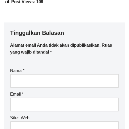
Post Views:
109
Tinggalkan Balasan
Alamat email Anda tidak akan dipublikasikan.
Ruas
yang wajib ditandai
*
Nama
*
Email
*
Situs Web