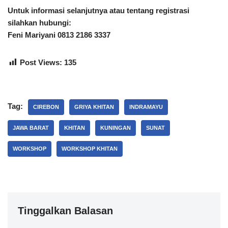
Untuk informasi selanjutnya atau tentang registrasi
silahkan hubungi:
Feni Mariyani 0813 2186 3337
Post Views:
135
Tag:
CIREBON
GRIYA KHITAN
INDRAMAYU
JAWA BARAT
KHITAN
KUNINGAN
SUNAT
WORKSHOP
WORKSHOP KHITAN
Tinggalkan Balasan