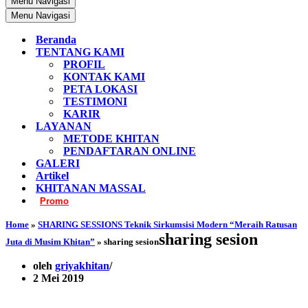
Menu Navigasi
Menu Navigasi
Beranda
TENTANG KAMI
PROFIL
KONTAK KAMI
PETA LOKASI
TESTIMONI
KARIR
LAYANAN
METODE KHITAN
PENDAFTARAN ONLINE
GALERI
Artikel
KHITANAN MASSAL
Promo
Home
»
SHARING SESSIONS Teknik Sirkumsisi Modern “Meraih Ratusan
sharing sesion
Juta di Musim Khitan”
»
sharing sesion
oleh
griyakhitan
2 Mei 2019