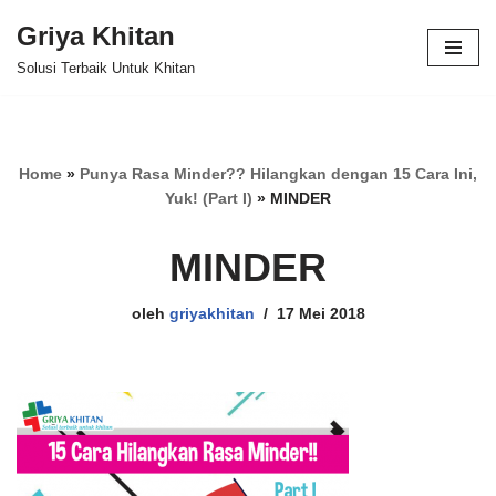
Griya Khitan
Lompat
Solusi Terbaik Untuk Khitan
ke
konten
Home
»
Punya Rasa Minder?? Hilangkan dengan 15 Cara Ini,
Yuk! (Part I)
»
MINDER
MINDER
oleh
griyakhitan
17 Mei 2018