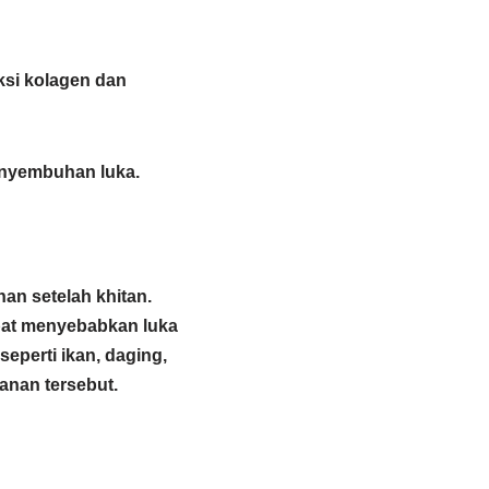
si kolagen dan
enyembuhan luka.
an setelah khitan.
pat menyebabkan luka
eperti ikan, daging,
kanan tersebut.