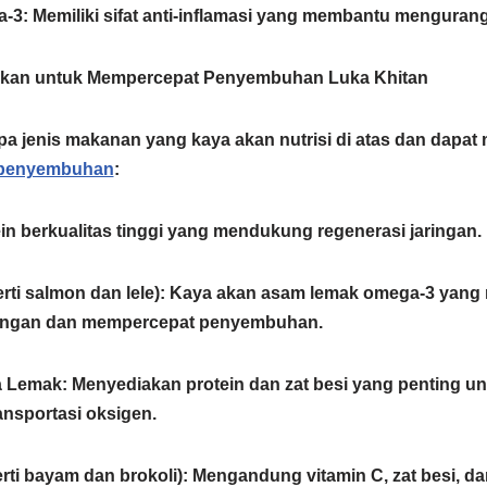
a-3
:
Memiliki sifat anti-inflamasi yang membantu menguran
rkan untuk Mempercepat Penyembuhan Luka Khitan
pa jenis makanan yang kaya akan nutrisi di atas dan dapa
 penyembuhan
:
n berkualitas tinggi yang mendukung regenerasi jaringan.
​
rti salmon dan lele)
:
Kaya akan asam lemak omega-3 yang
angan dan mempercepat penyembuhan.
a Lemak
:
Menyediakan protein dan zat besi yang penting u
ansportasi oksigen.
rti bayam dan brokoli)
:
Mengandung vitamin C, zat besi, da