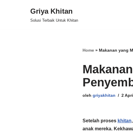
Griya Khitan
Lompat
Solusi Terbaik Untuk Khitan
ke
konten
Home
»
Makanan yang M
Makanan
Penyemb
oleh
griyakhitan
2 Apri
Setelah proses
khitan
anak mereka.
Kekhawat