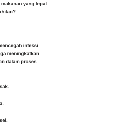
 makanan yang tepat
khitan?
mencegah infeksi
juga meningkatkan
ran dalam proses
sak.
a.
sel.