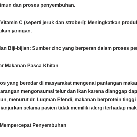
imun dan proses penyembuhan.
​
tamin C (seperti jeruk dan stroberi)
:
Meningkatkan produk
kan jaringan.
​
n Biji-bijian
:
Sumber zinc yang berperan dalam proses p
tar Makanan Pasca-Khitan
tos yang beredar di masyarakat mengenai pantangan makan
 larangan mengonsumsi telur dan ikan karena dianggap da
n, menurut dr. Luqman Efendi, makanan berprotein tinggi s
 dianjurkan selama pasien tidak memiliki alergi terhadap ma
k Mempercepat Penyembuhan