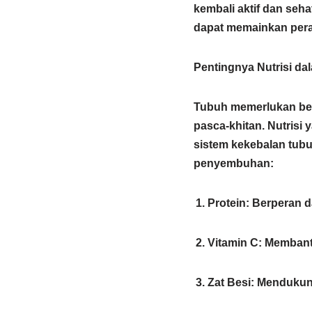
kembali aktif dan seh
dapat memainkan pera
Pentingnya Nutrisi d
Tubuh memerlukan berb
pasca-khitan.
Nutrisi 
sistem kekebalan tubu
penyembuhan:​
Protein
:
Berperan d
Vitamin C
:
Membantu
Zat Besi
:
Mendukung 