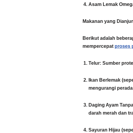
Asam Lemak Omeg
Makanan yang Dianju
Berikut adalah bebera
mempercepat
proses
Telur
:
Sumber protei
Ikan Berlemak (sepe
mengurangi perad
Daging Ayam Tanp
darah merah dan tr
Sayuran Hijau (sepe