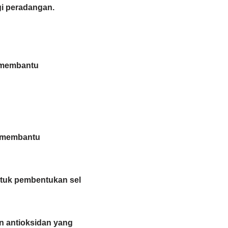
gi peradangan.
t membantu
 membantu
ntuk pembentukan sel
n antioksidan yang