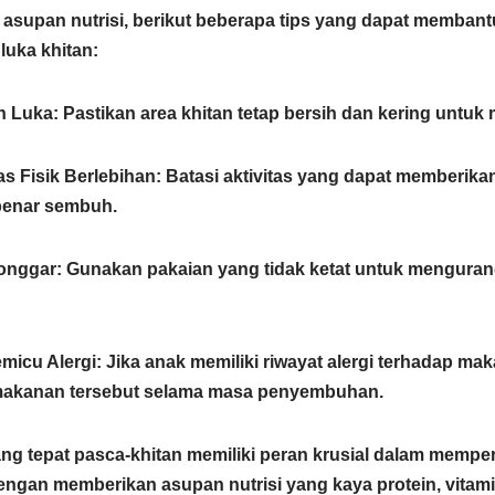
 asupan nutrisi, berikut beberapa tips yang dapat memba
uka khitan:
n Luka
:
Pastikan area khitan tetap bersih dan kering untuk
as Fisik Berlebihan
:
Batasi aktivitas yang dapat memberika
benar sembuh.
onggar
:
Gunakan pakaian yang tidak ketat untuk menguran
micu Alergi
:
Jika anak memiliki riwayat alergi terhadap mak
 makanan tersebut selama masa penyembuhan.
g tepat pasca-khitan memiliki peran krusial dalam mempe
ngan memberikan asupan nutrisi yang kaya protein, vitamin