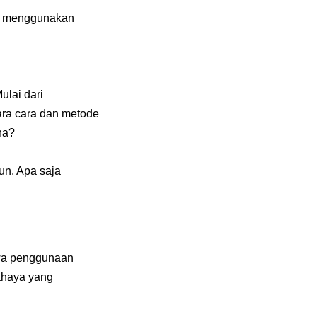
an menggunakan
ulai dari
ara cara dan metode
na?
un. Apa saja
hwa penggunaan
bahaya yang