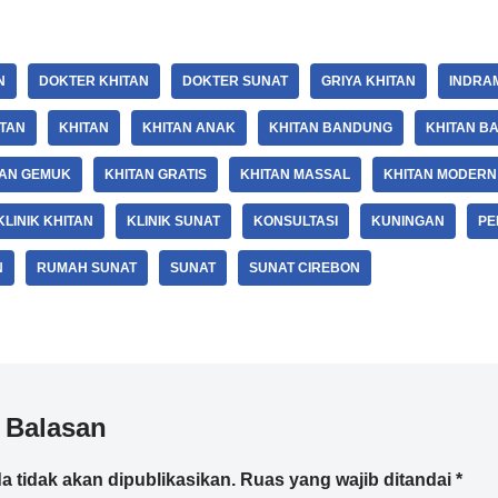
N
DOKTER KHITAN
DOKTER SUNAT
GRIYA KHITAN
INDRA
TAN
KHITAN
KHITAN ANAK
KHITAN BANDUNG
KHITAN BA
TAN GEMUK
KHITAN GRATIS
KHITAN MASSAL
KHITAN MODERN
KLINIK KHITAN
KLINIK SUNAT
KONSULTASI
KUNINGAN
PE
N
RUMAH SUNAT
SUNAT
SUNAT CIREBON
 Balasan
a tidak akan dipublikasikan.
Ruas yang wajib ditandai
*