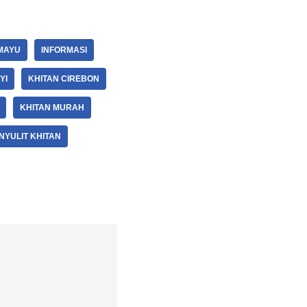
MAYU
INFORMASI
YI
KHITAN CIREBON
KHITAN MURAH
NYULIT KHITAN