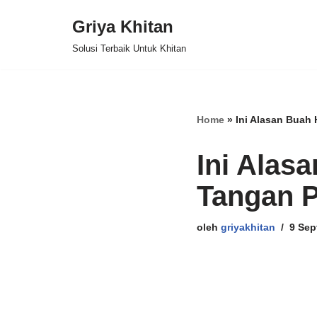
Griya Khitan
Lompat
Solusi Terbaik Untuk Khitan
ke
konten
Home
»
Ini Alasan Buah 
Ini Alas
Tangan P
oleh
griyakhitan
9 Sep