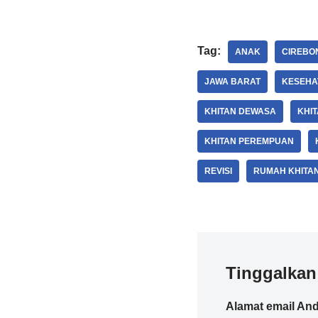
Tag:
ANAK
CIREBO
JAWA BARAT
KESEHA
KHITAN DEWASA
KHI
KHITAN PEREMPUAN
REVISI
RUMAH KHITA
Tinggalkan
Alamat email And