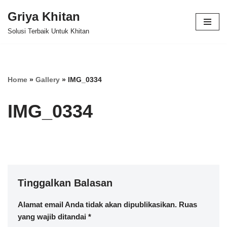
Griya Khitan
Lompat
Solusi Terbaik Untuk Khitan
ke
konten
Home
»
Gallery
»
IMG_0334
IMG_0334
Tinggalkan Balasan
Alamat email Anda tidak akan dipublikasikan.
Ruas
yang wajib ditandai
*