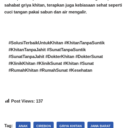
sahabat griya khitan, terapkan juga kebiasaan sehat seperti
cuci tangan pakai sabun dan air mengalir.
#SolusiTerbaikUntukKhitan #KhitanTanpaSuntik
#KhitanTanpaJahit #SunatTanpaSuntik
#SunatTanpaJahit #DokterKhitan #DokterSunat
#KlinikKhitan #KlinikSunat #Khitan #Sunat
#RumahKhitan #RumahSunat #Kesehatan
Post Views:
137
Tag:
ANAK
CIREBON
GRIYA KHITAN
JAWA BARAT